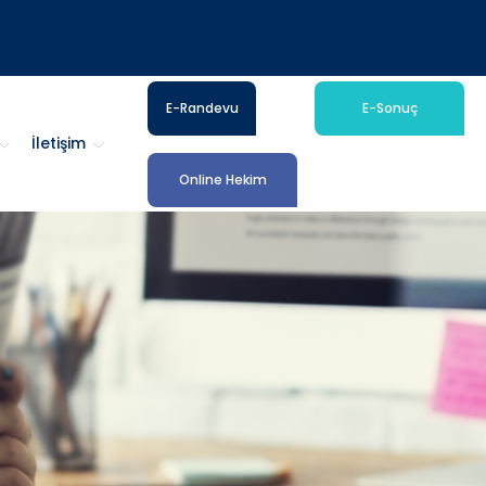
E-Randevu
E-Sonuç
İletişim
Online Hekim