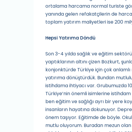
ortalama harcama normal turiste göre
yanında gelen refakatçilerin de harca
toplam yatırım maliyetleri ise 200 mil
Hepsi Yatırıma Döndü
Son 3-4 yılda sağlık ve eğitim sektör
yaptıklarının altını çizen Bozkurt, şunl
konjonktürde Türkiye için çok anlaml
yatırıma dönüştürdük. Bundan mutluluk
istihdama ihtiyacı var. Grubumuzda 10 
Türkiye’nin önemli isimlerine istihda
ben eğitim ve sağlığı ayrı bir yere ko
insanların hayatına dokunuyor. Deprem
önem taşıyor. Eğitimde de böyle. Okull
mutlu oluyorum. Buradan mezun olan ço