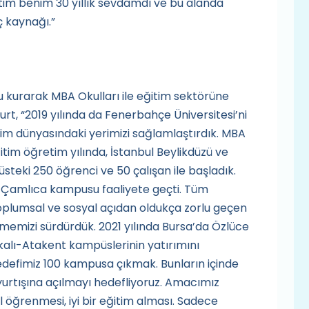
ğitim benim 30 yıllık sevdamdı ve bu alanda
ç kaynağı.”
 kurarak MBA Okulları ile eğitim sektörüne
urt, “2019 yılında da Fenerbahçe Üniversitesi’ni
m dünyasındaki yerimizi sağlamlaştırdık. MBA
itim öğretim yılında, İstanbul Beylikdüzü ve
teki 250 öğrenci ve 50 çalışan ile başladık.
 Çamlıca kampusu faaliyete geçti. Tüm
toplumsal ve sosyal açıdan oldukça zorlu geçen
emizi sürdürdük. 2021 yılında Bursa’da Özlüce
kalı-Atakent kampüslerinin yatırımını
defimiz 100 kampusa çıkmak. Bunların içinde
 yurtışına açılmayı hedefliyoruz. Amacımız
l öğrenmesi, iyi bir eğitim alması. Sadece