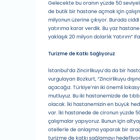
Gelecekte bu oranın yüzde 50 seviyel
de butik bir hastane açmak için çalış
milyonun üzerine çıkıyor. Burada ciddi
yatırıma karar verdik. Bu yaz hastane
yaklaşık 20 milyon dolarlık Yatırım” ifa
Turizme de Katkı Sağlıyoruz
İstanbul’da Zincirlikuyu’da da bir ha
vurgulayan Bozkurt, “Zincirlikuyu dışı
açacağız. Türkiye’nin iki önemli lok
mutluyuz. Bu iki hastanemizde de tıbbı
olacak. İki hastanemizin en büyük hede
var. İki hastanede de cironun yüzde 5
çalışmalar yapıyoruz. Bunun için altya
otellerle de anlaşma yaparak bir arad
turizme de katkı sağlamayı hedefliyoru