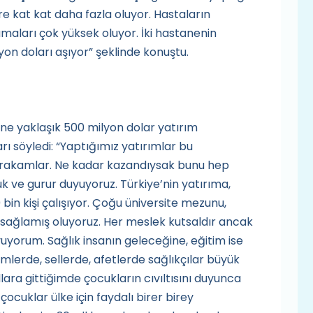
 kat kat daha fazla oluyor. Hastaların
maları çok yüksek oluyor. İki hastanenin
yon doları aşıyor” şeklinde konuştu.
üne yaklaşık 500 milyon dolar yatırım
arı söyledi: “Yaptığımız yatırımlar bu
ı rakamlar. Ne kadar kazandıysak bunu hep
 ve gurur duyuyoruz. Türkiye’nin yatırıma,
bin kişi çalışıyor. Çoğu üniversite mezunu,
m sağlamış oluyoruz. Her meslek kutsaldır ancak
yuyorum. Sağlık insanın geleceğine, eğitim ise
lerde, sellerde, afetlerde sağlıkçılar büyük
ara gittiğimde çocukların cıvıltısını duyunca
cuklar ülke için faydalı birer birey