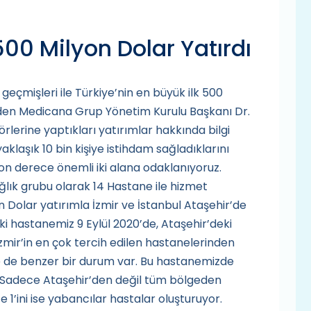
500 Milyon Dolar Yatırdı
geçmişleri ile Türkiye’nin en büyük ilk 500
e eden Medicana Grup Yönetim Kurulu Başkanı Dr.
örlerine yaptıkları yatırımlar hakkında bilgi
aklaşık 10 bin kişiye istihdam sağladıklarını
son derece önemli iki alana odaklanıyoruz.
ğlık grubu olarak 14 Hastane ile hizmet
 Dolar yatırımla İzmir ve İstanbul Ataşehir’de
eki hastanemiz 9 Eylül 2020’de, Ataşehir’deki
İzmir’in en çok tercih edilen hastanelerinden
de de benzer bir durum var. Bu hastanemizde
z. Sadece Ataşehir’den değil tüm bölgeden
e 1’ini ise yabancılar hastalar oluşturuyor.