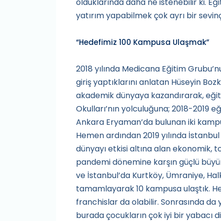
olduklarında daha ne istenebilir ki. E
yatırım yapabilmek çok ayrı bir sevin
“Hedefimiz 100 Kampusa Ulaşmak”
2018 yılında Medicana Eğitim Grubu’nu
giriş yaptıklarını anlatan Hüseyin Bozk
akademik dünyaya kazandırarak, eğiti
Okulları’nın yolculuğuna; 2018-2019 eğ
Ankara Eryaman’da bulunan iki kampüs
Hemen ardından 2019 yılında İstanbul
dünyayı etkisi altına alan ekonomik, 
pandemi dönemine karşın güçlü büyüm
ve İstanbul’da Kurtköy, Ümraniye, Hal
tamamlayarak 10 kampusa ulaştık. He
franchislar da olabilir. Sonrasında da
burada çocukların çok iyi bir yabacı di