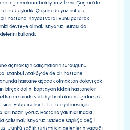
erine gelmelerini bekliyoruz. İzmir Çeşme’de
malara başladık. Çeşme’de yaz nüfusu 1
 bir hastane ihtiyacı vardı. Bunu görerek
mizi devreye almak istiyoruz. Burası da
delerini kullandı.
stane açmak için çalışmaların sürdüğünü
nda İstanbul Ataköy’de de bir hastane
asyonunda hastane açacak olmaktan dolayı çok
n birçok dalını kapsayan iddialı hastaneler
fleri arasında yurtdışı hastalarını ağırlamak
0’sinin yabancı hastalardan gelmesi için
pıları hazırlıyoruz. Hastane yakınlarındaki
a çalışmak istiyoruz. Sadece sağlığa değil
z. Çünkü sağlık turizmi için gelenlerin yaptığı