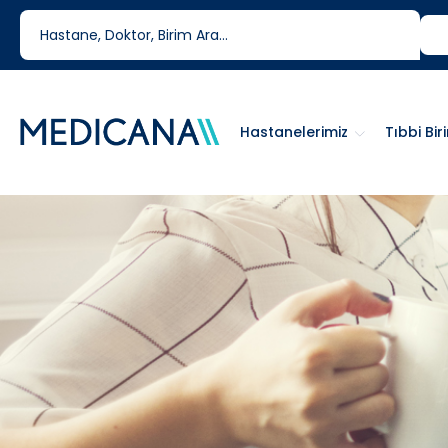
444 6 334
0850 460 6334
Hastanelerimiz
Tıbbi Bir