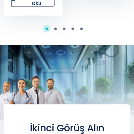
Yaklaşımlar
Oku
Nelerdir?
İkinci Görüş Alın