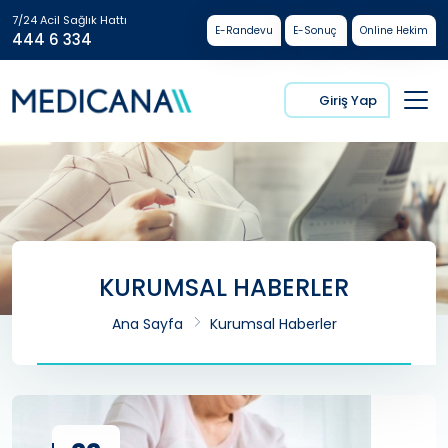
7/24 Acil Sağlık Hattı
E-Randevu
E-Sonuç
Online Hekim
444 6 334
Giriş Yap
KURUMSAL HABERLER
Ana Sayfa
Kurumsal Haberler