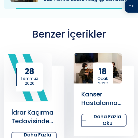
TR
Benzer İçerikler
28
18
Temmuz
Ocak
2020
2022
Kanser
Hastalarına
Türk Sanat
İdrar Kaçırma
Daha Fazla
Müziği Morali
Tedavisinde
Oku
Güncel
Daha Fazla