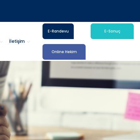
E-Randevu
E-Sonuç
İletişim
Online Hekim