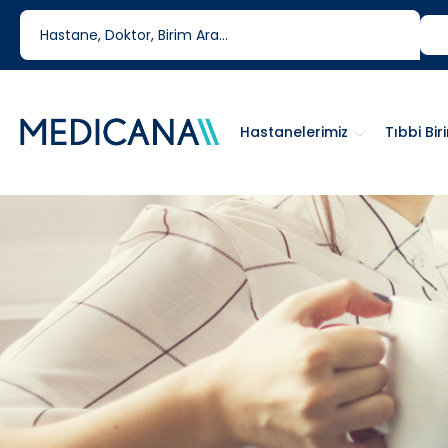
444 6 334
0850 460 6334
Hastanelerimiz
Tıbbi Bir