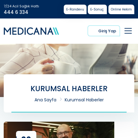
7/24 Acil Sağlık Hattı
E-Randevu
E-Sonuç
Online Hekim
444 6 334
Giriş Yap
KURUMSAL HABERLER
Ana Sayfa
Kurumsal Haberler