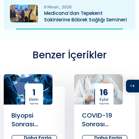
6 Nisan
2026
Medicana’dan Tepekent
Sakinlerine Böbrek Sağlığı Semineri
Benzer İçerikler
TR
1
16
Ekim
Eylül
2021
2022
Biyopsi
COVID-19
Sonrası
Sonrası
Enfeksiyon
Oluşan Beyin
Daha Fazla
Daha Fazla