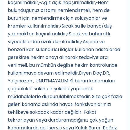
kaçınılmalıdır,•Ağız açık hapşırılmalıdır,•Hem
bulunduğunuz ortamı nemlendirmeli, hem de
burun içini nemlendirmek için solüsyonlar ve
kremler kullanılmalıdır,•Sıcak su ile banyo/duş
yapmaktan kaçınılmalıdır,•Sıcak ve baharatlı
yiyeceklerden uzak durulmalıdır,•Aspirin ve
benzeri kan sulandırıcı ilaçlar kullanan hastalarda
gerekirse hekim onayı alınarak tedaviye ara
verilmeli, bu mümkün değilse hekim kontrolünde
kullanılmaya devam edilmelidir.Diyen Doç.DR.
Yalçınozan ; UNUTMAYALIM Kİ burun kanamaları
çoğunlukla sakin bir şekilde yapılan ilk
müdahalelerle durdurulabilmektedir. Size çok fazla
gelen kanama aslında hayati fonksiyonlarınızı
tehlikeye sokacak kadar değildir. Fakat
tekrarlayan veya durduramadığınız çok yoğun
kanamalarda acil servis veya Kulak Burun Boğaz