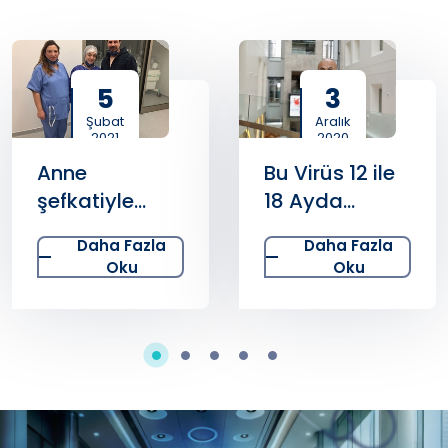
5
3
Şubat
Aralık
2021
2020
Anne
Bu Virüs 12 ile
şefkatiyle
18 Ayda
operasyon
Öldürüyor
Daha Fazla
Daha Fazla
Oku
Oku