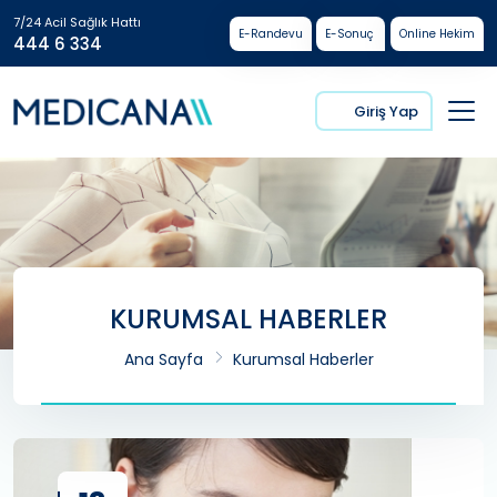
7/24 Acil Sağlık Hattı
E-Randevu
E-Sonuç
Online Hekim
444 6 334
Giriş Yap
KURUMSAL HABERLER
Ana Sayfa
Kurumsal Haberler