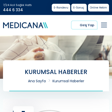
7/24 Acil Sağlık Hattı
E-Randevu
E-Sonuç
Online Hekim
444 6 334
Giriş Yap
KURUMSAL HABERLER
Ana Sayfa
Kurumsal Haberler