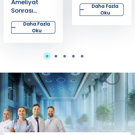
Hormonal ve
Ameliyat
Daha Fazla
Metabolik
Sonrası
Oku
Bozukluklara
Hastaların
Daha Fazla
Yol Açabiliyor
Küçülen
Oku
Mideleri
Zamanla
Yeniden Büyür
Mü?