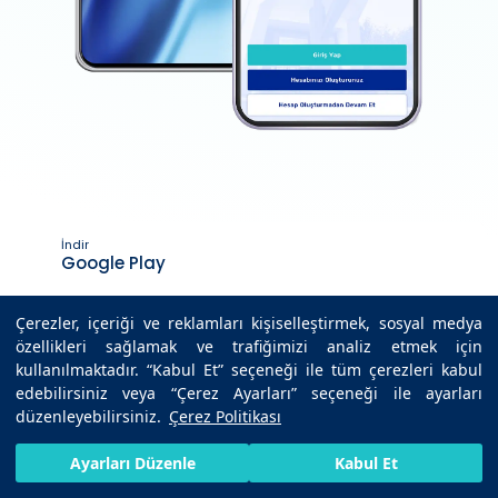
İndir
Google Play
İndir
Çerezler, içeriği ve reklamları kişiselleştirmek, sosyal medya
App Store
özellikleri sağlamak ve trafiğimizi analiz etmek için
kullanılmaktadır. “Kabul Et” seçeneği ile tüm çerezleri kabul
edebilirsiniz veya “Çerez Ayarları” seçeneği ile ayarları
düzenleyebilirsiniz.
Çerez Politikası
Son Güncelleme Tarihi : 13.10.2025 12:33
HIZLI RANDEVU AL
SIZI ARAYALIM
BIZE ULAŞIN
Ayarları Düzenle
Kabul Et