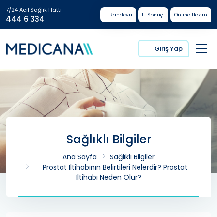
7/24 Acil Sağlık Hattı
E-Randevu
E-Sonuç
Online Hekim
444 6 334
Giriş Yap
Sağlıklı Bilgiler
Ana Sayfa
Sağlıklı Bilgiler
Prostat Iltihabının Belirtileri Nelerdir? Prostat
Iltihabı Neden Olur?