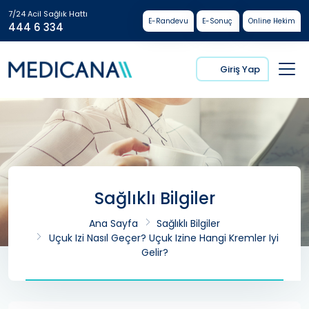
7/24 Acil Sağlık Hattı
E-Randevu
E-Sonuç
Online Hekim
444 6 334
Giriş Yap
Sağlıklı Bilgiler
Ana Sayfa
Sağlıklı Bilgiler
Uçuk Izi Nasıl Geçer? Uçuk Izine Hangi Kremler Iyi
Gelir?