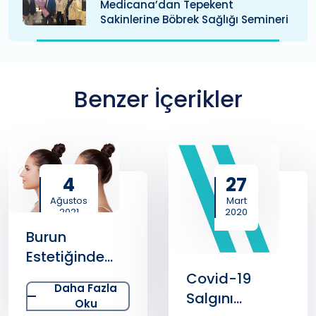
Medicana’dan Tepekent
Sakinlerine Böbrek Sağlığı Semineri
Benzer İçerikler
4
27
Ağustos
Mart
2021
2020
Burun
Estetiğinde
Hastanın
Covid-19
Daha Fazla
Beklentileri Kilit
Salgını
Oku