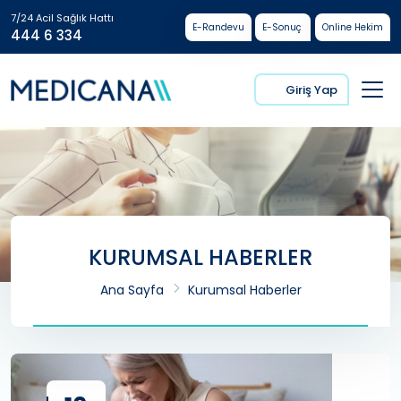
7/24 Acil Sağlık Hattı
E-Randevu
E-Sonuç
Online Hekim
444 6 334
Giriş Yap
KURUMSAL HABERLER
Ana Sayfa
Kurumsal Haberler