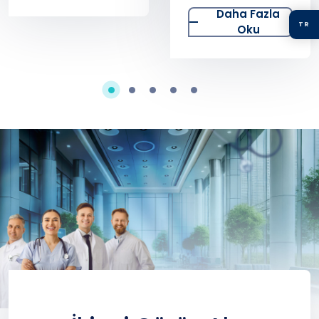
Rol Oynuyor
Nedeniyle
Daha Fazla
Uzun Süre
TR
Oku
Evde Kalırken
Nelere Dikkat
Etmeliyiz?