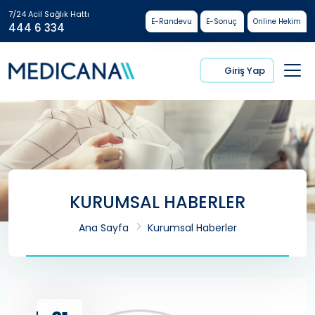
7/24 Acil Sağlık Hattı
E-Randevu
E-Sonuç
Online Hekim
444 6 334
Giriş Yap
KURUMSAL HABERLER
Ana Sayfa
Kurumsal Haberler