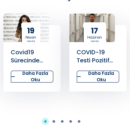
19
17
Nisan
Haziran
2021
2021
Covid19
COVID-19
Sürecinde
Testi Pozitif
Oruç ve
Çıkan
Daha Fazla
Daha Fazla
Beslenme
Semptomsuz
Oku
Oku
Nasıl
Bir Kişi Ne
Olmalıdır?
Yapmalıdır?