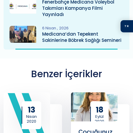
Fenerbahçe Medicana Voleybol
Takımları Kampanya Filmi
Yayınladı
TR
6 Nisan
2026
Medicana’dan Tepekent
Sakinlerine Böbrek Sağlığı Semineri
Benzer İçerikler
13
18
Nisan
Eylül
2020
2020
Çocuğunuz