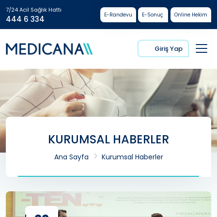
7/24 Acil Sağlık Hattı
E-Randevu
E-Sonuç
Online Hekim
444 6 334
Giriş Yap
KURUMSAL HABERLER
Ana Sayfa
Kurumsal Haberler