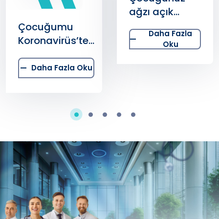
ağzı açık
uyuyorsa
Çocuğumu
Daha Fazla
dikkat
Koronavirüs’ten
Oku
Korumak için
Neler
Daha Fazla Oku
Yapabilirim?