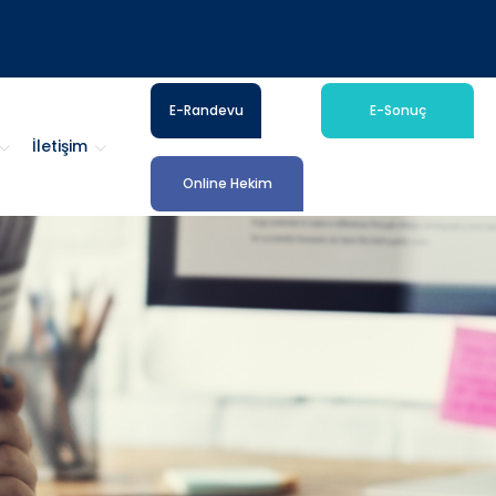
E-Randevu
E-Sonuç
İletişim
Online Hekim