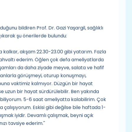
duğunu bildiren Prof. Dr. Gazi Yaşargil, sağlıklı
çıkarak şu önerilerde bulundu:
da kalkar, akşam 22.30-23.00 gibi yatarım. Fazla
ahvaltı ederim. Öğlen çok defa ameliyatlarda
kşamları da daha ziyade meyve, salata ve hafif
sanlarla görüşmeyi, oturup konuşmayı,
na vaktimiz kalmıyor. Düzgün bir hayat
e uzun bir hayat sürdürülebilir. Ben yakında
biliyorum. 5-6 saat ameliyatta kalabilirim. Çok
çalışıyorum. Eskisi gibi değilse bile haftada 1-
şmak iyidir. Devamlı çalışmak, beyni açık
ızı tavsiye ederim.''