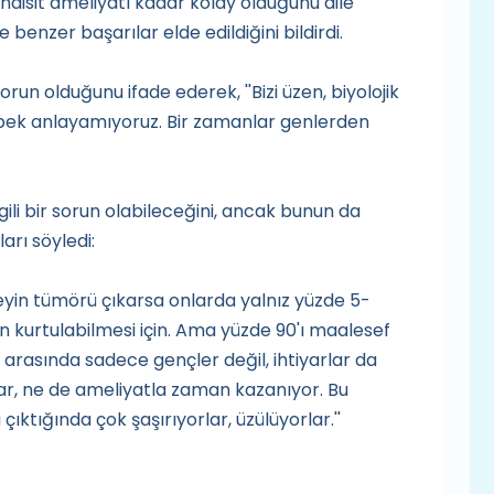
ndisit ameliyatı kadar kolay olduğunu dile
 benzer başarılar elde edildiğini bildirdi.
run olduğunu ifade ederek, ''Bizi üzen, biyolojik
 pek anlayamıyoruz. Bir zamanlar genlerden
gili bir sorun olabileceğini, ancak bunun da
arı söyledi:
 beyin tümörü çıkarsa onlarda yalnız yüzde 5-
 kurtulabilmesi için. Ama yüzde 90'ı maalesef
r arasında sadece gençler değil, ihtiyarlar da
ı var, ne de ameliyatla zaman kazanıyor. Bu
çıktığında çok şaşırıyorlar, üzülüyorlar.''