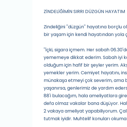
ZİNDELİĞİMİN SIRRI DÜZGÜN HAYATIM
Zindeliğini ''düzgün'' hayatına borçlu ol
bir yaşam için kendi hayatından yola 
''İçki, sigara içmem. Her sabah 06.30'
yememeye dikkat ederim. Sabah iyi k
olduğum için hafif bir şeyler yerim. A
yemekler yerim. Cemiyet hayatını, in
münakaşa etmeyi çok severim, ama bu
yaşanırsa, genlerimiz de yardım eders
88'i bulacağım, hala ameliyatlara gire
defa olmaz vakalar bana düşüyor. Hala 
2 vakaya ameliyat yapabiliyorum. Çalı
tutmak iyidir. Muhtelif konuları okuman