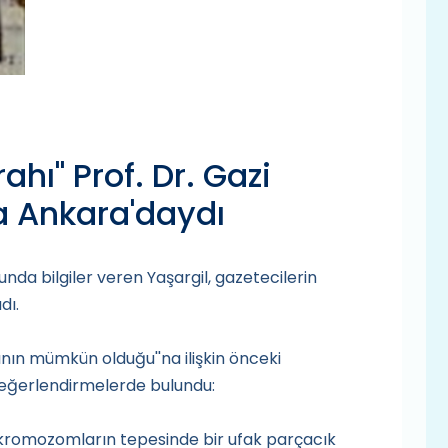
ahı" Prof. Dr. Gazi
a Ankara'daydı
nda bilgiler veren Yaşargil, gazetecilerin
dı.
ının mümkün olduğu''na ilişkin önceki
 değerlendirmelerde bulundu:
im kromozomların tepesinde bir ufak parçacık