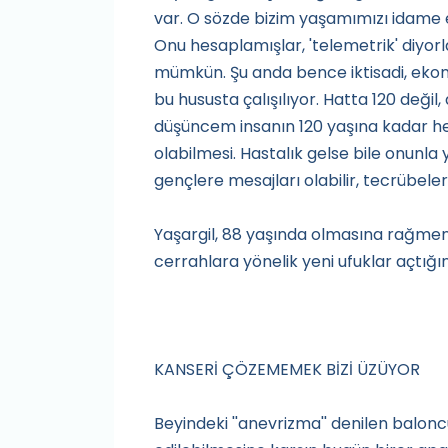
var. O sözde bizim yaşamımızı idame e
Onu hesaplamışlar, 'telemetrik' diyorl
mümkün. Şu anda bence iktisadi, eko
bu hususta çalışılıyor. Hatta 120 deği
düşüncem insanın 120 yaşına kadar 
olabilmesi. Hastalık gelse bile onunla 
gençlere mesajları olabilir, tecrübelerini
Yaşargil, 88 yaşında olmasına rağmen 
cerrahlara yönelik yeni ufuklar açtığını
KANSERİ ÇÖZEMEMEK BİZİ ÜZÜYOR
Beyindeki ''anevrizma'' denilen balonc