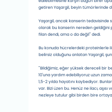
edilebilmesine karşın bugün birer apa
getiren Yaşargil, beyin tümörlerinde de
Yaşargil, ancak kanserin tedavisinde so
olarak bu kanserin nereden geldiğini
filan dendi, ama o da değil'' dedi.
Bu konuda hücrelerdeki proteinlerle il
belirsiz olduğunu anlatan Yaşargil, şunl
''Bildiğimiz, eğer yüksek dereceli bir
10'una yardım edebiliyoruz uzun zaman
1,5-2 yılda hayatını kaybediyor. Bunla
var. Bizi üzen bu. Henüz ne ilacı, aşıs
nezleye tutulur gibi birden bire ortaya 