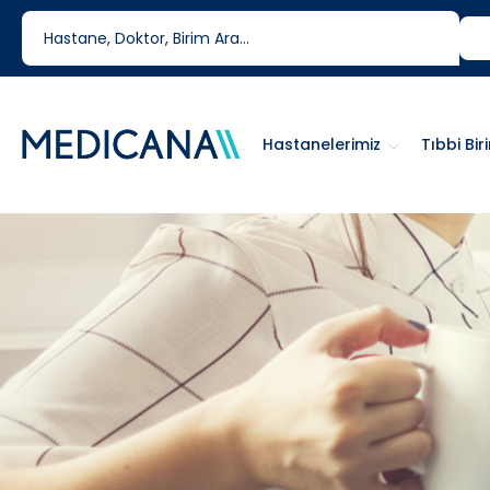
444 6 334
0850 460 6334
Hastanelerimiz
Tıbbi Bir