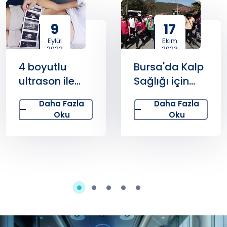
9
17
Eylül
Ekim
2022
2023
4 boyutlu
Bursa'da Kalp
ultrason ile
Sağlığı için
bebeğin
Adım Attılar
Daha Fazla
Daha Fazla
hastalıkları
Oku
Oku
doğmadan
tedavi
edilebiliyor