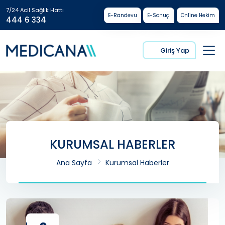
7/24 Acil Sağlık Hattı
E-Randevu
E-Sonuç
Online Hekim
444 6 334
Giriş Yap
KURUMSAL HABERLER
Ana Sayfa
Kurumsal Haberler