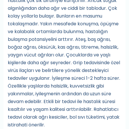
hastalık çok sık birbiriyle karıştırılır. Ancak soğuk
algınlığından daha ağır ve ciddi bir tablodur. Çok
kolay yollarla bulaşır. Bunların en masumu
tokalaşmadır. Yakın mesafede konuşma, öpüşme
ve kalabalık ortamlarda bulunma, hastalığın
bulaşma potansiyelini arttırır. Ateş, baş ağrısı,
boğaz ağrısı, öksürük, kas ağrısı, titreme, halsizlik,
yaygın vücut ağrıları olur. Çocuklarda ve yaşlı
kişilerde daha ağır seyreder. Grip tedavisinde özel
virüs ilaçları ve belirtilere yönelik destekleyici
tedaviler uygulanır. İyileşme süreci 1-2 hafta sürer.
Özellikle yaşlılarda halsizlik, kuvvetsizlik gibi
yakınmalar, iyileşmenin ardından da uzun süre
devam edebilir. Etkili bir tedavi ile hastalık süresi
kısaltılır ve yaşam kalitesi arttırılabilir. Rahatlatıcı
tedavi olarak ağrı kesiciler, bol sıvı tüketimi, yatak
istirahati önerilir.