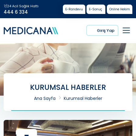
7/24 Acil Sağlık Hattı
E-Randevu
E-Sonuç
Online Hekim
444 6 334
Giriş Yap
KURUMSAL HABERLER
Ana Sayfa
Kurumsal Haberler