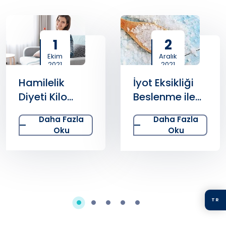
1
2
Ekim
Aralık
2021
2021
Hamilelik
İyot Eksikliği
Diyeti Kilo
Beslenme ile
Kontrolü İçin
İlaçsız
Daha Fazla
Daha Fazla
Mi Yapılır?
Çözülebilir!
Oku
Oku
TR