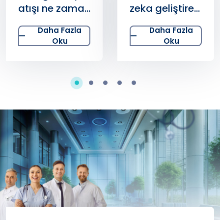
atışı ne zaman
zeka geliştiren
duyulur?
aktiviteler
Daha Fazla
Daha Fazla
Gebelikte kalp
nelerdir?
Oku
Oku
atışı kaçıncı
Bebek zekası
haftada
nasıl
başlar?
geliştirilir?