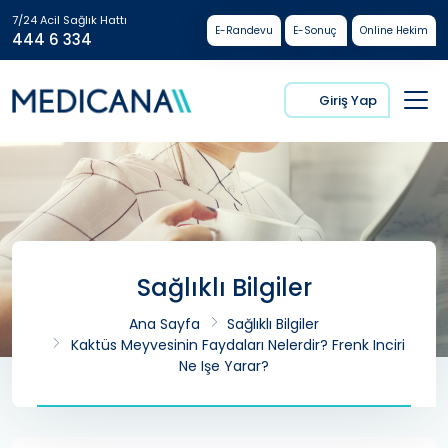
7/24 Acil Sağlık Hattı
E-Randevu
E-Sonuç
Online Hekim
444 6 334
Giriş Yap
Sağlıklı Bilgiler
Ana Sayfa
Sağlıklı Bilgiler
Kaktüs Meyvesinin Faydaları Nelerdir? Frenk Inciri
Ne Işe Yarar?