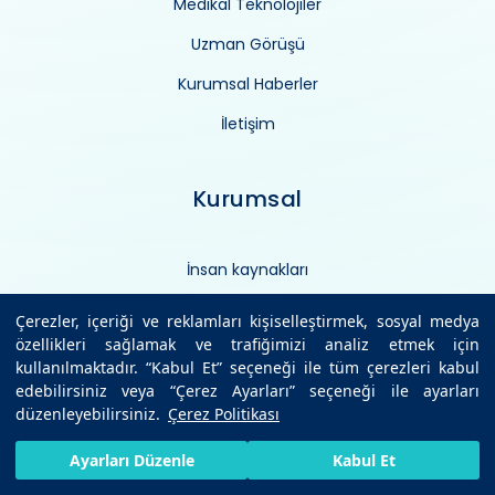
Medikal Teknolojiler
Uzman Görüşü
Kurumsal Haberler
İletişim
Kurumsal
İnsan kaynakları
Vizyon/misyon
Çerezler, içeriği ve reklamları kişiselleştirmek, sosyal medya
özellikleri sağlamak ve trafiğimizi analiz etmek için
Yatırımlarımız
kullanılmaktadır. “Kabul Et” seçeneği ile tüm çerezleri kabul
Yönetim kadromuz
edebilirsiniz veya “Çerez Ayarları” seçeneği ile ayarları
düzenleyebilirsiniz.
Çerez Politikası
Kurum bilgileri
HIZLI RANDEVU AL
SIZI ARAYALIM
BIZE ULAŞIN
Ayarları Düzenle
Kabul Et
Ziyaret kuralları