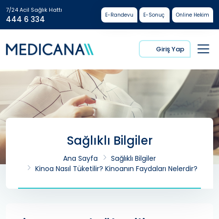
7/24 Acil Sağlık Hattı
E-Randevu
E-Sonuç
Online Hekim
444 6 334
Giriş Yap
Sağlıklı Bilgiler
Ana Sayfa
Sağlıklı Bilgiler
Kinoa Nasıl Tüketilir? Kinoanın Faydaları Nelerdir?