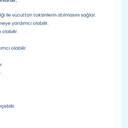
nlardır;
iği ile vücuttan toksinlerin atılmasını sağlar.
eye yardımcı olabilir.
olabilir.
mcı olabilir.
r.
.
ebilir.