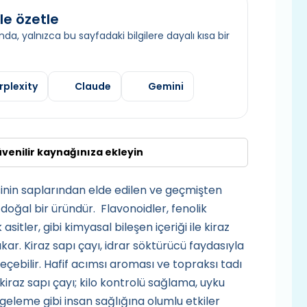
le özetle
da, yalnızca bu sayfadaki bilgilere dayalı kısa bir
rplexity
Claude
Gemini
üvenilir kaynağınıza ekleyin
esinin saplarından elde edilen ve geçmişten
doğal bir üründür. Flavonoidler, fenolik
sitler, gibi kimyasal bileşen içeriği ile kiraz
ıkar. Kiraz sapı çayı, idrar söktürücü faydasıyla
çebilir. Hafif acımsı aroması ve topraksı tadı
kiraz sapı çayı; kilo kontrolü sağlama, uyku
ngeleme gibi insan sağlığına olumlu etkiler