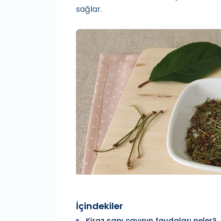
sağlar.
İçindekiler
Kiraz sapı çayının faydaları neler?