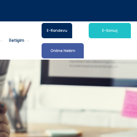
E-Randevu
E-Sonuç
İletişim
Online Hekim