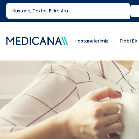
444 6 334
0850 460 6334
Hastanelerimiz
Tıbbi Bir