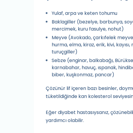
Yulaf, arpa ve keten tohumu
Baklagiller (bezelye, barbunya, soya
mercimek, kuru fasulye, nohut)
Meyve (Avokado, çarkıfelek meyves
hurma, elma, kiraz, erik, kivi, kayısı
turuçgiller)
Sebze (enginar, balkabağı, Bürüksel 
karnabahar, havuç, ıspanak, hindiba
biber, kuşkonmaz, pancar)
Çözünür lif içeren bazı besinler, doym
tüketildiğinde kan kolesterol seviyesi
Eğer diyabet hastasıysanız, çözünebili
yardımcı olabilir.