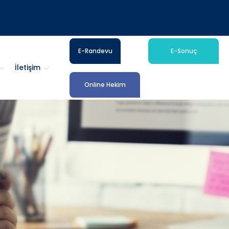
E-Randevu
E-Sonuç
İletişim
Online Hekim