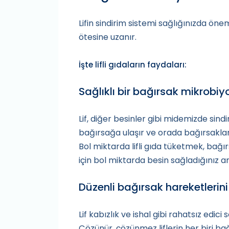
Lifin sindirim sistemi sağlığınızda önem
ötesine uzanır.
İşte lifli gıdaların faydaları:
Sağlıklı bir bağırsak mikrobi
Lif, diğer besinler gibi midemizde sin
bağırsağa ulaşır ve orada bağırsaklarda
Bol miktarda lifli gıda tüketmek, bağırs
için bol miktarda besin sağladığınız a
Düzenli bağırsak hareketlerini
Lif kabızlık ve ishal gibi rahatsız edic
Çözünür, çözünmez liflerin her biri ba