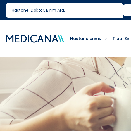
444 6 334
0850 460 6334
Hastanelerimiz
Tıbbi Bir