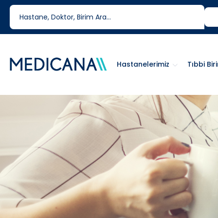
444 6 334
0850 460 6334
Hastanelerimiz
Tıbbi Bir