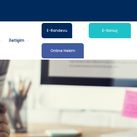
E-Randevu
E-Sonuç
İletişim
Online Hekim