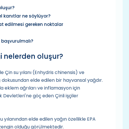
oluşur?
l kanıtlar ne söylüyor?
kat edilmesi gereken noktalar
 başvurulmalı?
ği nelerden oluşur?
ikle Çin su yılanı (Enhydris chinensis) ve
ağ dokusundan elde edilen bir hayvansal yağdır.
a eklem ağrıları ve inflamasyon için
k Devletleri'ne göç eden Çinli işçiler
su yılanından elde edilen yağın özellikle EPA
zengin olduğu görülmektedir.