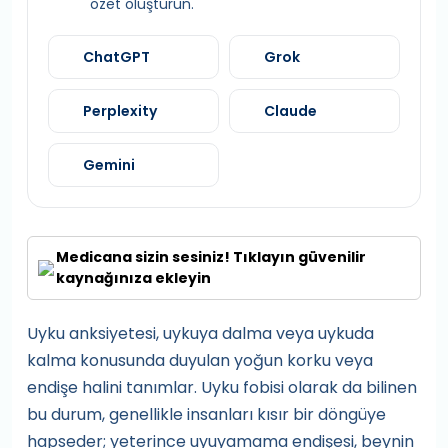
özet oluşturun.
ChatGPT
Grok
Perplexity
Claude
Gemini
Medicana sizin sesiniz! Tıklayın güvenilir
kaynağınıza ekleyin
Uyku anksiyetesi, uykuya dalma veya uykuda
kalma konusunda duyulan yoğun korku veya
endişe halini tanımlar. Uyku fobisi olarak da bilinen
bu durum, genellikle insanları kısır bir döngüye
hapseder; yeterince uyuyamama endişesi, beynin