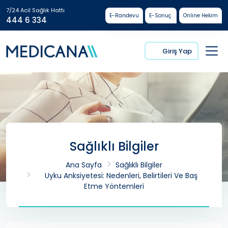
7/24 Acil Sağlık Hattı
E-Randevu
E-Sonuç
Online Hekim
444 6 334
Giriş Yap
Sağlıklı Bilgiler
Ana Sayfa
Sağlıklı Bilgiler
Uyku Anksiyetesi: Nedenleri, Belirtileri Ve Baş
Etme Yöntemleri