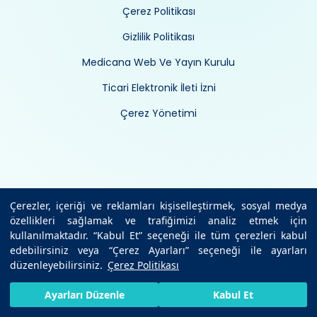
Çerez Politikası
Gizlilik Politikası
Medicana Web Ve Yayın Kurulu
Ticari Elektronik İleti İzni
Çerez Yönetimi
Çerezler, içeriği ve reklamları kişiselleştirmek, sosyal medya
özellikleri sağlamak ve trafiğimizi analiz etmek için
kullanılmaktadır. “Kabul Et” seçeneği ile tüm çerezleri kabul
edebilirsiniz veya “Çerez Ayarları” seçeneği ile ayarları
düzenleyebilirsiniz.
Çerez Politikası
HIZLI RANDEVU AL
SIZI ARAYALIM
BIZE ULAŞIN
Ayarları Düzenle
Kabul Et