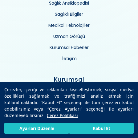
Sağlık Ansiklopedisi
Sağlıklı Bilgiler
Medikal Teknolojiler
Uzman Görüşü
Kurumsal Haberler
İletişim
Kurumsal
Çerezler, içeriği ve reklamları kişiselleştirmek, sosyal medya
özellikleri sağlamak ve trafiğimizi analiz etmek için
İnsan kaynakları
kullanılmaktadır. “Kabul Et” seçeneği ile tüm çerezleri kabul
edebilirsiniz veya “Çerez Ayarları” seçeneği ile ayarları
Vizyon/misyon
düzenleyebilirsiniz.
Çerez Politikası
Yatırımlarımız
HIZLI RANDEVU AL
SIZI ARAYALIM
BIZE ULAŞIN
Ayarları Düzenle
Kabul Et
Yönetim kadromuz