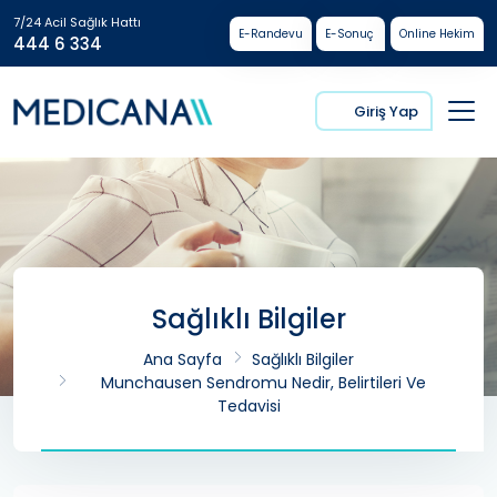
7/24 Acil Sağlık Hattı
E-Randevu
E-Sonuç
Online Hekim
444 6 334
Giriş Yap
Sağlıklı Bilgiler
Ana Sayfa
Sağlıklı Bilgiler
Munchausen Sendromu Nedir, Belirtileri Ve
Tedavisi