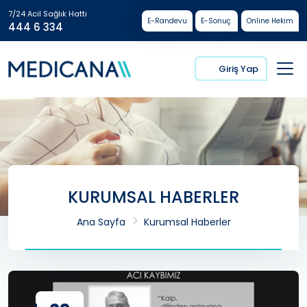
7/24 Acil Sağlık Hattı
E-Randevu
E-Sonuç
Online Hekim
444 6 334
Giriş Yap
KURUMSAL HABERLER
Ana Sayfa
Kurumsal Haberler