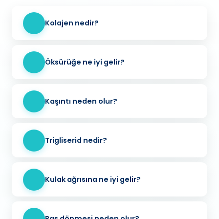
Kolajen nedir?
Öksürüğe ne iyi gelir?
Kaşıntı neden olur?
Trigliserid nedir?
Kulak ağrısına ne iyi gelir?
Baş dönmesi neden olur?