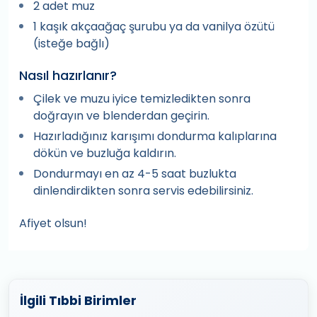
2 adet muz
1 kaşık akçaağaç şurubu ya da vanilya özütü
(isteğe bağlı)
Nasıl hazırlanır?
Çilek ve muzu iyice temizledikten sonra
doğrayın ve blenderdan geçirin.
Hazırladığınız karışımı dondurma kalıplarına
dökün ve buzluğa kaldırın.
Dondurmayı en az 4-5 saat buzlukta
dinlendirdikten sonra servis edebilirsiniz.
Afiyet olsun!
İlgili Tıbbi Birimler