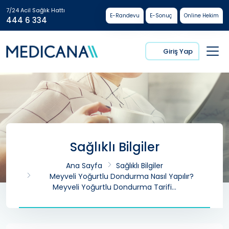
7/24 Acil Sağlık Hattı
E-Randevu
E-Sonuç
Online Hekim
444 6 334
Giriş Yap
Sağlıklı Bilgiler
Ana Sayfa
Sağlıklı Bilgiler
Meyveli Yoğurtlu Dondurma Nasıl Yapılır?
Meyveli Yoğurtlu Dondurma Tarifi…