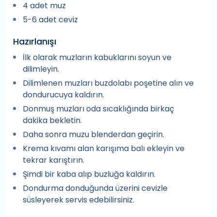
4 adet muz
5-6 adet ceviz
Hazırlanışı
İlk olarak muzların kabuklarını soyun ve
dilimleyin.
Dilimlenen muzları buzdolabı poşetine alın ve
dondurucuya kaldırın.
Donmuş muzları oda sıcaklığında birkaç
dakika bekletin.
Daha sonra muzu blenderdan geçirin.
Krema kıvamı alan karışıma balı ekleyin ve
tekrar karıştırın.
Şimdi bir kaba alıp buzluğa kaldırın.
Dondurma donduğunda üzerini cevizle
süsleyerek servis edebilirsiniz.