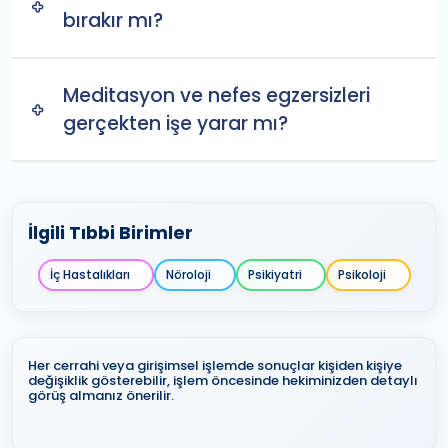
bırakır mı?
Meditasyon ve nefes egzersizleri
gerçekten işe yarar mı?
İlgili Tıbbi Birimler
İç Hastalıkları
Nöroloji
Psikiyatri
Psikoloji
Her cerrahi veya girişimsel işlemde sonuçlar kişiden kişiye
değişiklik gösterebilir, işlem öncesinde hekiminizden detaylı
görüş almanız önerilir.