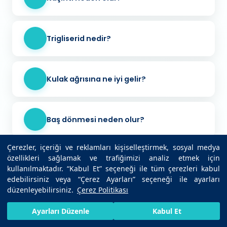
Trigliserid nedir?
Kulak ağrısına ne iyi gelir?
Baş dönmesi neden olur?
Çerezler, içeriği ve reklamları kişiselleştirmek, sosyal medya
özellikleri sağlamak ve trafiğimizi analiz etmek için
İnfluenza nedir?
kullanılmaktadır. “Kabul Et” seçeneği ile tüm çerezleri kabul
edebilirsiniz veya “Çerez Ayarları” seçeneği ile ayarları
düzenleyebilirsiniz.
Çerez Politikası
Şeker hastalığının ilk belirtisi nedir?
HIZLI RANDEVU AL
SIZI ARAYALIM
BIZE ULAŞIN
Ayarları Düzenle
Kabul Et