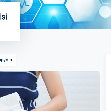
isi
Kopyala