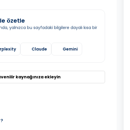
le özetle
da, yalnızca bu sayfadaki bilgilere dayalı kısa bir
rplexity
Claude
Gemini
üvenilir kaynağınıza ekleyin
r?