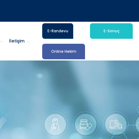
E-Randevu
E-Sonuç
İletişim
Online Hekim