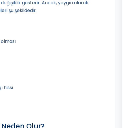
re değişiklik gösterir. Ancak, yaygın olarak
eri şu şekildedir:
z olması
 hissi
) Neden Olur?