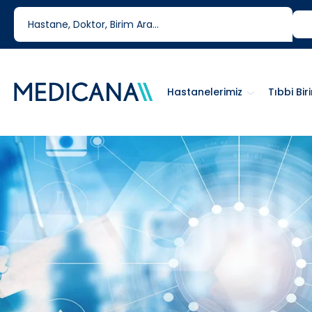
444 6 334
0850 460 6334
Hastanelerimiz
Tıbbi Bir