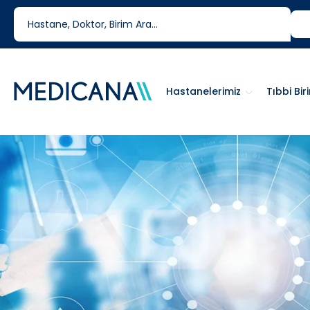
444 6 334
0850 460 6334
Hastanelerimiz
Tıbbi Bir