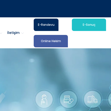
E-Randevu
E-Sonuç
İletişim
Online Hekim