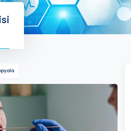
isi
Kopyala