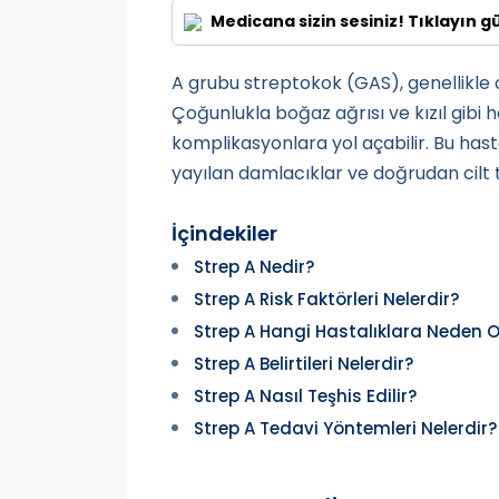
Medicana sizin sesiniz! Tıklayın g
A grubu streptokok (GAS), genellikle c
Çoğunlukla boğaz ağrısı ve kızıl gibi 
komplikasyonlara yol açabilir. Bu has
yayılan damlacıklar ve doğrudan cilt tem
İçindekiler
Strep A Nedir?
Strep A Risk Faktörleri Nelerdir?
Strep A Hangi Hastalıklara Neden O
Strep A Belirtileri Nelerdir?
Strep A Nasıl Teşhis Edilir?
Strep A Tedavi Yöntemleri Nelerdir?