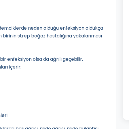
ademciklerde neden olduğu enfeksiyon oldukça
an birinin strep boğaz hastalığına yakalanması
bir enfeksiyon olsa da ağrılı geçebilir.
rı içerir:
leri
uklarda baş ağrısı, mide ağrısı, mide bulantısı