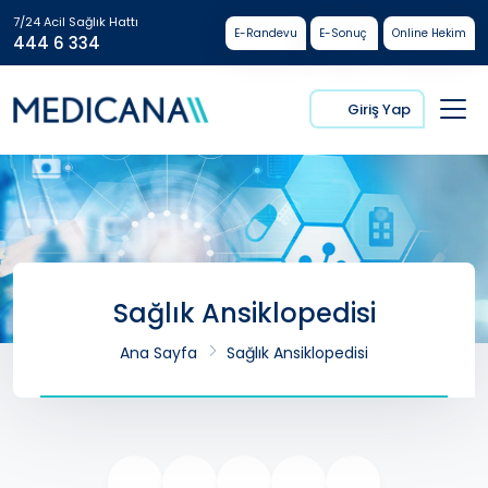
7/24 Acil Sağlık Hattı
E-Randevu
E-Sonuç
Online Hekim
444 6 334
Giriş Yap
Sağlık Ansiklopedisi
Ana Sayfa
Sağlık Ansiklopedisi