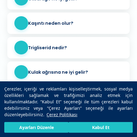
Kaşıntı neden olur?
Trigliserid nedir?
Kulak ağrısına ne iyi gelir?
Çerezler, içeriği ve reklamları kişiselleştirmek, sosyal medya
özellikleri sağlamak ve trafiğimizi analiz etmek için
Baş dönmesi neden olur?
kullanılmaktadır. “Kabul Et” seçeneği ile tüm çerezleri kabul
edebilirsiniz veya “Çerez Ayarları” seçeneği ile ayarları
düzenleyebilirsiniz.
Çerez Politikası
İnfluenza nedir?
HIZLI RANDEVU AL
SIZI ARAYALIM
BIZE ULAŞIN
Ayarları Düzenle
Kabul Et