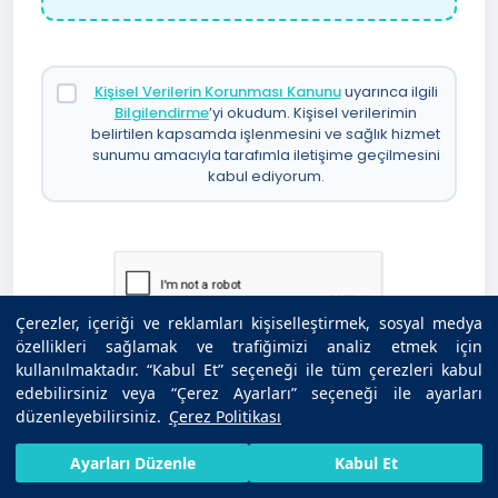
Kişisel Verilerin Korunması Kanunu
uyarınca ilgili
Bilgilendirme
’yi okudum. Kişisel verilerimin
belirtilen kapsamda işlenmesini ve sağlık hizmet
sunumu amacıyla tarafımla iletişime geçilmesini
kabul ediyorum.
Çerezler, içeriği ve reklamları kişiselleştirmek, sosyal medya
özellikleri sağlamak ve trafiğimizi analiz etmek için
kullanılmaktadır. “Kabul Et” seçeneği ile tüm çerezleri kabul
edebilirsiniz veya “Çerez Ayarları” seçeneği ile ayarları
Uzman Görüşü İste
düzenleyebilirsiniz.
Çerez Politikası
HIZLI RANDEVU AL
SIZI ARAYALIM
BIZE ULAŞIN
Ayarları Düzenle
Kabul Et