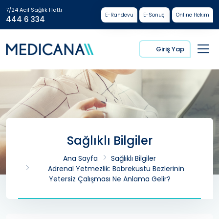
7/24 Acil Sağlık Hattı
E-Randevu
E-Sonuç
Online Hekim
444 6 334
Giriş Yap
Sağlıklı Bilgiler
Ana Sayfa
Sağlıklı Bilgiler
Adrenal Yetmezlik: Böbreküstü Bezlerinin
Yetersiz Çalışması Ne Anlama Gelir?