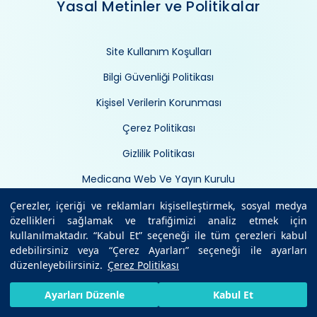
Yasal Metinler ve Politikalar
Site Kullanım Koşulları
Bilgi Güvenliği Politikası
Kişisel Verilerin Korunması
Çerez Politikası
Gizlilik Politikası
Medicana Web Ve Yayın Kurulu
Ticari Elektronik İleti İzni
Çerezler, içeriği ve reklamları kişiselleştirmek, sosyal medya
özellikleri sağlamak ve trafiğimizi analiz etmek için
Çerez Yönetimi
kullanılmaktadır. “Kabul Et” seçeneği ile tüm çerezleri kabul
edebilirsiniz veya “Çerez Ayarları” seçeneği ile ayarları
düzenleyebilirsiniz.
Çerez Politikası
HIZLI RANDEVU AL
SIZI ARAYALIM
BIZE ULAŞIN
Ayarları Düzenle
Kabul Et