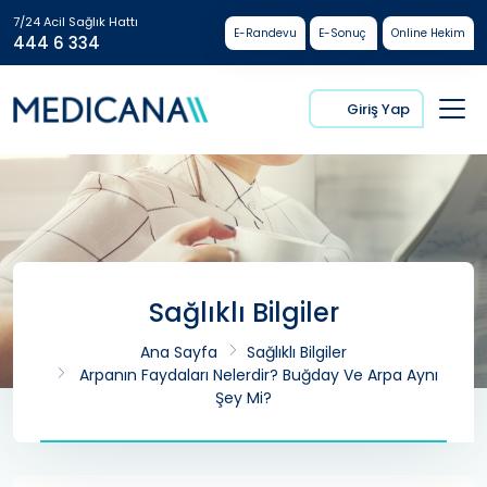
7/24 Acil Sağlık Hattı
E-Randevu
E-Sonuç
Online Hekim
444 6 334
Giriş Yap
Sağlıklı Bilgiler
Ana Sayfa
Sağlıklı Bilgiler
Arpanın Faydaları Nelerdir? Buğday Ve Arpa Aynı
Şey Mi?