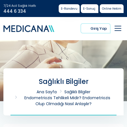
7/24 Acil Sağlık Hattı
E-Randevu
E-Sonuç
Online Hekim
444 6 334
Giriş Yap
Sağlıklı Bilgiler
Ana Sayfa
Sağlıklı Bilgiler
Endometriozis Tehlikeli Midir? Endometriozis
Olup Olmadığı Nasıl Anlaşılır?