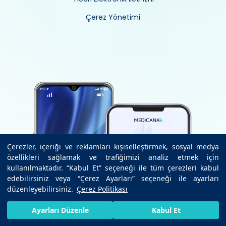
Çerez Yönetimi
Çerezler, içeriği ve reklamları kişiselleştirmek, sosyal medya
özellikleri sağlamak ve trafiğimizi analiz etmek için
kullanılmaktadır. “Kabul Et” seçeneği ile tüm çerezleri kabul
edebilirsiniz veya “Çerez Ayarları” seçeneği ile ayarları
düzenleyebilirsiniz.
Çerez Politikası
HIZLI RANDEVU AL
SIZI ARAYALIM
BIZE ULAŞIN
Ayarları Düzenle
Kabul Et