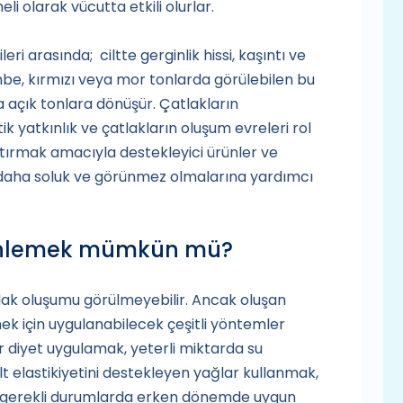
i olarak vücutta etkili olurlar.
leri arasında; ciltte gerginlik hissi, kaşıntı ve
pembe, kırmızı veya mor tonlarda görülebilen bu
a açık tonlara dönüşür. Çatlakların
k yatkınlık ve çatlakların oluşum evreleri rol
rttırmak amacıyla destekleyici ürünler ve
ın daha soluk ve görünmez olmalarına yardımcı
ı önlemek mümkün mü?
ak oluşumu görülmeyebilir. Ancak oluşan
k için uygulanabilecek çeşitli yöntemler
r diyet uygulamak, yeterli miktarda su
lt elastikiyetini destekleyen yağlar kullanmak,
 ve gerekli durumlarda erken dönemde uygun