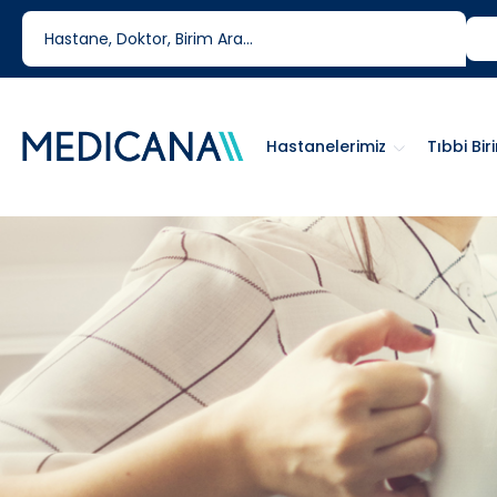
444 6 334
0850 460 6334
Hastanelerimiz
Tıbbi Bir