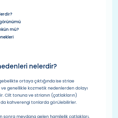
lerdir?
ve görünümü
ümkün mü?
nekleri
nedenleri nelerdir?
gebelikte ortaya çıktığında ise striae
 ve genellikle kozmetik nedenlerden dolayı
r. Cilt tonuna ve strianın (çatlakların)
da kahverengi tonlarda görülebilirler.
 sonra meydana gelen hamilelik çatlakları,