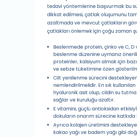
tedavi yöntemlerine başvurmak bu sü
dikkat edilmesi, çatlak oluşumunu t
azaltmada ve mevcut çatlakların görün
çatlakları önlemek için çoğu zaman ş
Beslenmede protein, çinko ve C, D v
beslenme düzenine uymanız önerilir.
proteinler, kalsiyum almak için bazı
ve sebze tüketimine özen gösterilme
Cilt yenilenme sürecini destekleyen
nemlendirilmelidir. En sık kullanılan 
hyaluronik asit olup, cildin su tut
sağlar ve kuruluğu azaltır.
E vitamini, güçlü antioksidan etkisiy
dokuların onarım sürecine katkıda 
Ayrıca kolajen üretimini destekleye
kakao yağı ve badem yağı gibi doğa