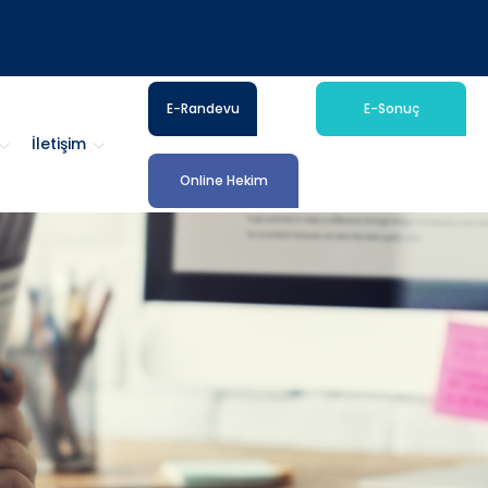
E-Randevu
E-Sonuç
İletişim
Online Hekim