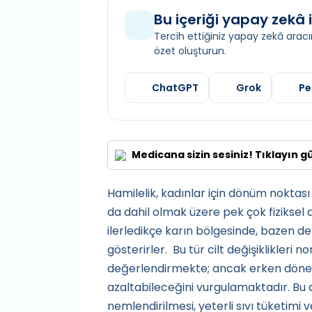
Bu içeriği yapay zekâ i
Tercih ettiğiniz yapay zekâ aracın
özet oluşturun.
ChatGPT
Grok
Pe
Medicana sizin sesiniz! Tıklayın g
Hamilelik, kadınlar için dönüm noktası
da dahil olmak üzere pek çok fiziksel d
ilerledikçe karın bölgesinde, bazen d
gösterirler. Bu tür cilt değişiklikleri 
değerlendirmekte; ancak erken döne
azaltabileceğini vurgulamaktadır. Bu d
nemlendirilmesi, yeterli sıvı tüketim