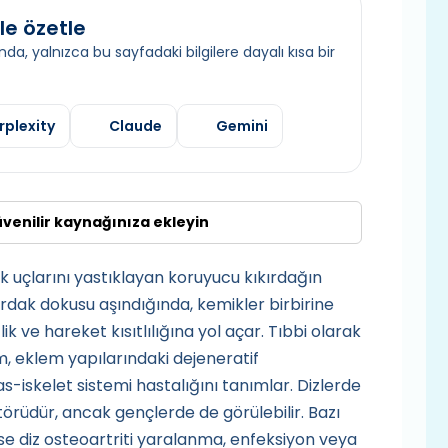
le özetle
da, yalnızca bu sayfadaki bilgilere dayalı kısa bir
rplexity
Claude
Gemini
üvenilir kaynağınıza ekleyin
k uçlarını yastıklayan koruyucu kıkırdağın
rdak dokusu aşındığında, kemikler birbirine
k ve hareket kısıtlılığına yol açar. Tıbbi olarak
um, eklem yapılarındaki dejeneratif
kas-iskelet sistemi hastalığını tanımlar. Dizlerde
ktörüdür, ancak gençlerde de görülebilir. Bazı
e ise diz osteoartriti yaralanma, enfeksiyon veya