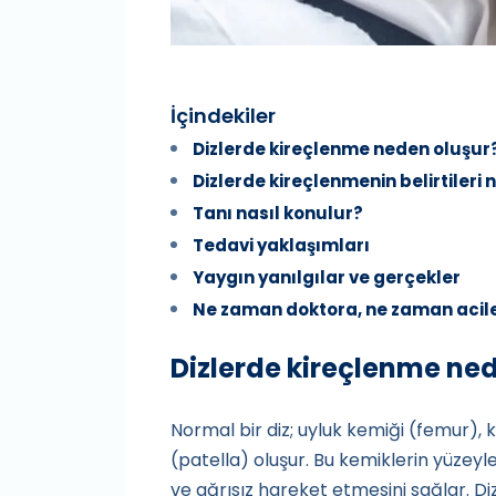
İçindekiler
Dizlerde kireçlenme neden oluşur
Dizlerde kireçlenmenin belirtileri 
Tanı nasıl konulur?
Tedavi yaklaşımları
Yaygın yanılgılar ve gerçekler
Ne zaman doktora, ne zaman acile
Dizlerde kireçlenme ne
Normal bir diz; uyluk kemiği (femur), 
(patella) oluşur. Bu kemiklerin yüzeyle
ve ağrısız hareket etmesini sağlar. Di