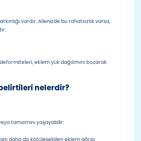
atkınlığı vardır. Ailenizde bu rahatsızlık varsa,
ir.
deformiteleri, eklem yük dağılımını bozarak
lirtileri nelerdir?
ı veya tamamını yaşayabilir:
en daha da kötüleşebilen eklem ağrısı