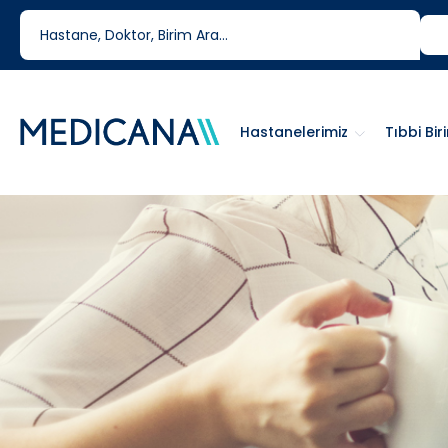
444 6 334
0850 460 6334
Hastanelerimiz
Tıbbi Bir