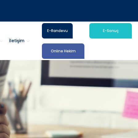
E-Randevu
E-Sonuç
İletişim
Online Hekim