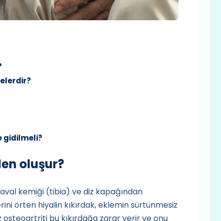
?
nelerdir?
 gidilmeli?
den oluşur?
kaval kemiği (tibia) ve diz kapağından
rini örten hiyalin kıkırdak, eklemin sürtünmesiz
z osteoartriti bu kıkırdağa zarar verir ve onu