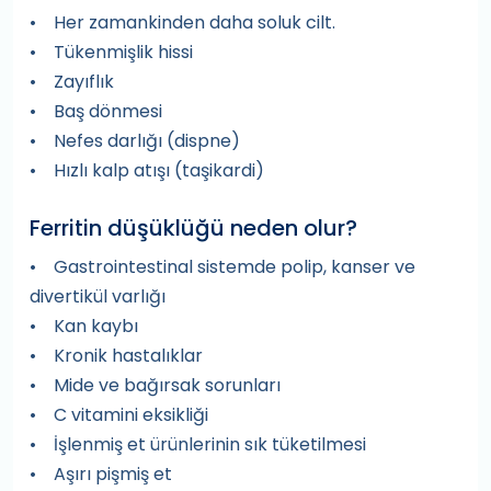
• Her zamankinden daha soluk cilt.
• Tükenmişlik hissi
• Zayıflık
• Baş dönmesi
• Nefes darlığı (dispne)
• Hızlı kalp atışı (taşikardi)
Ferritin düşüklüğü neden olur?
• Gastrointestinal sistemde polip, kanser ve
divertikül varlığı
• Kan kaybı
• Kronik hastalıklar
• Mide ve bağırsak sorunları
• C vitamini eksikliği
• İşlenmiş et ürünlerinin sık tüketilmesi
• Aşırı pişmiş et