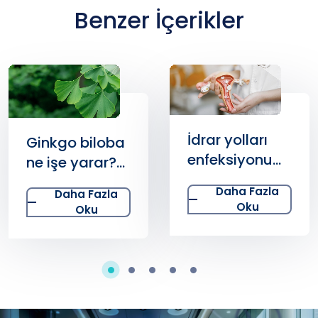
Benzer İçerikler
İdrar yolları
Ginkgo biloba
enfeksiyonu
ne işe yarar?
belirtileri
Ginkgo
Daha Fazla
Daha Fazla
nelerdir? İdrar
bilobanın yan
Oku
Oku
yolu
etkileri
enfeksiyonuna
nelerdir?
ne iyi gelir?