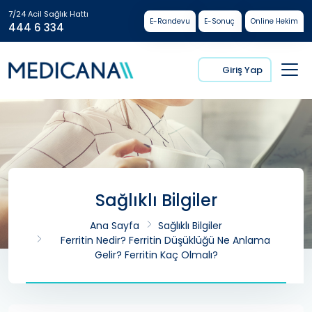
7/24 Acil Sağlık Hattı
E-Randevu
E-Sonuç
Online Hekim
444 6 334
Giriş Yap
Sağlıklı Bilgiler
Ana Sayfa
Sağlıklı Bilgiler
Ferritin Nedir? Ferritin Düşüklüğü Ne Anlama
Gelir? Ferritin Kaç Olmalı?