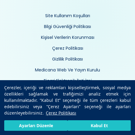
Site Kullanım Koşulları
Bilgi Güvenliği Politikası
Kişisel Verilerin Korunması
Çerez Politikası
Gizlilik Politikası
Medicana Web Ve Yayın Kurulu
Ticari Elektronik İleti İzni
Çerezler, içeriği ve reklamları kişiselleştirmek, sosyal medya
Çerez Yönetimi
özellikleri sağlamak ve trafiğimizi analiz etmek için
kullanılmaktadır. “Kabul Et” seçeneği ile tüm çerezleri kabul
edebilirsiniz veya “Çerez Ayarları” seçeneği ile ayarları
düzenleyebilirsiniz.
Çerez Politikası
HIZLI RANDEVU AL
SIZI ARAYALIM
BIZE ULAŞIN
Ayarları Düzenle
Kabul Et