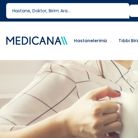
444 6 334
0850 460 6334
Hastanelerimiz
Tıbbi Bir