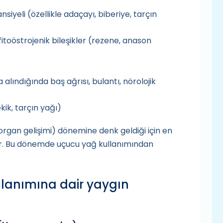
siyeli (özellikle adaçayı, biberiye, tarçın
toöstrojenik bileşikler (rezene, anason
ındığında baş ağrısı, bulantı, nörolojik
kik, tarçın yağı)
organ gelişimi) dönemine denk geldiği için en
ir. Bu dönemde uçucu yağ kullanımından
llanımına dair yaygın