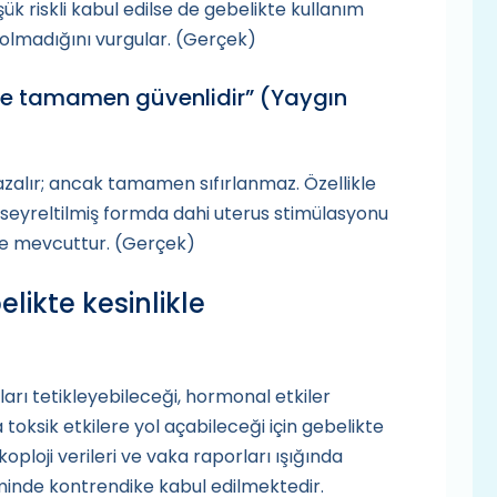
k riskli kabul edilse de gebelikte kullanım
si olmadığını vurgular. (Gerçek)
rse tamamen güvenlidir”
(Yaygın
azalır; ancak tamamen sıfırlanmaz. Özellikle
, seyreltilmiş formda dahi uterus stimülasyonu
rde mevcuttur. (Gerçek)
likte kesinlikle
ları tetikleyebileceği, hormonal etkiler
oksik etkilere yol açabileceği için gebelikte
ikoploji verileri ve vaka raporları ışığında
inde kontrendike kabul edilmektedir.