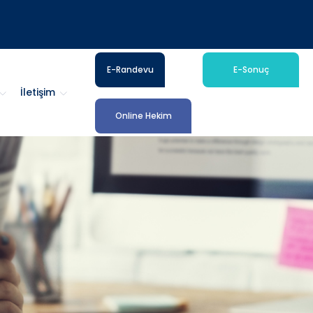
E-Randevu
E-Sonuç
İletişim
Online Hekim