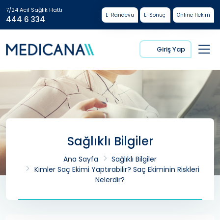
7/24 Acil Sağlık Hattı
E-Randevu
E-Sonuç
Online Hekim
444 6 334
Giriş Yap
Sağlıklı Bilgiler
Ana Sayfa
Sağlıklı Bilgiler
Kimler Saç Ekimi Yaptırabilir? Saç Ekiminin Riskleri
Nelerdir?