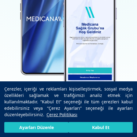
Çerezler, içeriği ve reklamları kişiselleştirmek, sosyal medya
özellikleri sağlamak ve trafiğimizi analiz etmek için
kullanılmaktadır. “Kabul Et” seçeneği ile tüm çerezleri kabul
edebilirsiniz veya “Çerez Ayarları” seçeneği ile ayarları
düzenleyebilirsiniz.
Çerez Politikası
İndir
HIZLI RANDEVU AL
SIZI ARAYALIM
BIZE ULAŞIN
Ayarları Düzenle
Kabul Et
Google Play