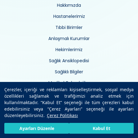
Hakkımızda
Hastanelerimiz
Tıbbi Birimler
Anlaşmalı Kurumlar
Hekimlerimiz
Sağlık Ansiklopedisi
Sağlıklı Bilgiler
Medikal Teknolojiler
Çerezler, içeriği ve reklamları kişiselleştirmek, sosyal medya
Uzman Görüşü
özellikleri sağlamak ve trafiğimizi analiz etmek için
kullanılmaktadır. “Kabul Et” seçeneği ile tüm çerezleri kabul
Kurumsal Haberler
edebilirsiniz veya “Çerez Ayarları” seçeneği ile ayarları
düzenleyebilirsiniz.
Çerez Politikası
İletişim
HIZLI RANDEVU AL
SIZI ARAYALIM
BIZE ULAŞIN
Ayarları Düzenle
Kabul Et
Kurumsal