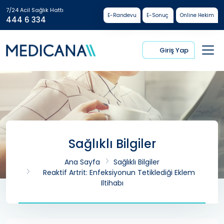
7/24 Acil Sağlık Hattı
E-Randevu
E-Sonuç
Online Hekim
444 6 334
Giriş Yap
Sağlıklı Bilgiler
Ana Sayfa
Sağlıklı Bilgiler
Reaktif Artrit: Enfeksiyonun Tetiklediği Eklem
Iltihabı