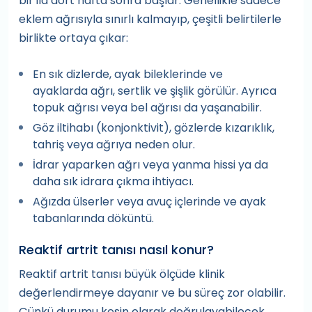
bir ila dört hafta sonra başlar. Genellikle sadece
eklem ağrısıyla sınırlı kalmayıp, çeşitli belirtilerle
birlikte ortaya çıkar:
En sık dizlerde, ayak bileklerinde ve
ayaklarda ağrı, sertlik ve şişlik görülür. Ayrıca
topuk ağrısı veya bel ağrısı da yaşanabilir.
Göz iltihabı (konjonktivit), gözlerde kızarıklık,
tahriş veya ağrıya neden olur.
İdrar yaparken ağrı veya yanma hissi ya da
daha sık idrara çıkma ihtiyacı.
Ağızda ülserler veya avuç içlerinde ve ayak
tabanlarında döküntü.
Reaktif artrit tanısı nasıl konur?
Reaktif artrit tanısı büyük ölçüde klinik
değerlendirmeye dayanır ve bu süreç zor olabilir.
Çünkü durumu kesin olarak doğrulayabilecek