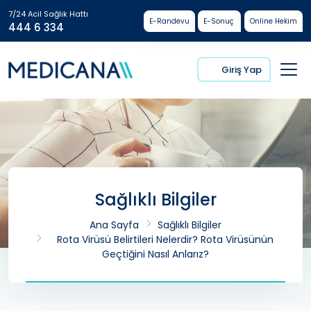
7/24 Acil Sağlık Hattı
E-Randevu
E-Sonuç
Online Hekim
444 6 334
Giriş Yap
Sağlıklı Bilgiler
Ana Sayfa
Sağlıklı Bilgiler
Rota Virüsü Belirtileri Nelerdir? Rota Virüsünün
Geçtiğini Nasıl Anlarız?