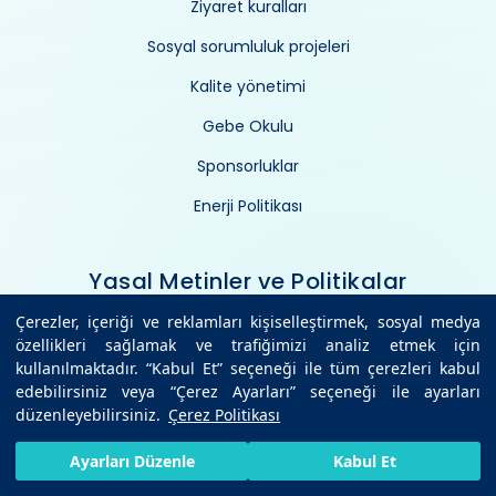
Ziyaret kuralları
Sosyal sorumluluk projeleri
Kalite yönetimi
Gebe Okulu
Sponsorluklar
Enerji Politikası
Yasal Metinler ve Politikalar
Çerezler, içeriği ve reklamları kişiselleştirmek, sosyal medya
özellikleri sağlamak ve trafiğimizi analiz etmek için
Site Kullanım Koşulları
kullanılmaktadır. “Kabul Et” seçeneği ile tüm çerezleri kabul
Bilgi Güvenliği Politikası
edebilirsiniz veya “Çerez Ayarları” seçeneği ile ayarları
düzenleyebilirsiniz.
Çerez Politikası
Kişisel Verilerin Korunması
HIZLI RANDEVU AL
SIZI ARAYALIM
BIZE ULAŞIN
Ayarları Düzenle
Kabul Et
Çerez Politikası