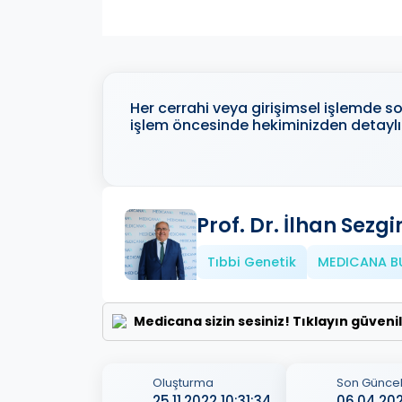
Her cerrahi veya girişimsel işlemde son
işlem öncesinde hekiminizden detaylı 
Prof. Dr. İlhan Sezgi
Tıbbi Genetik
MEDICANA B
Medicana sizin sesiniz! Tıklayın güveni
Oluşturma
Son Günce
25.11.2022 10:31:34
06.04.2023