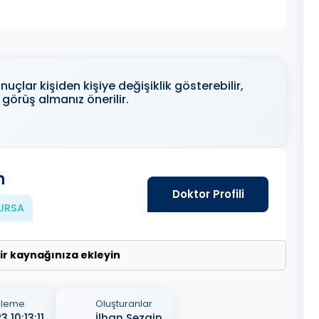
uçlar kişiden kişiye değişiklik gösterebilir,
görüş almanız önerilir.
n
Doktor Profili
URSA
lir kaynağınıza ekleyin
lleme
Oluşturanlar
 10:13:11
İlhan Sezgin