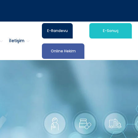
E-Randevu
E-Sonuç
İletişim
Online Hekim