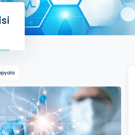
isi
Kopyala