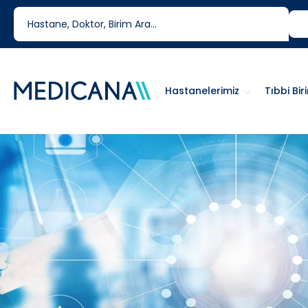
444 6 334
0850 460 6334
Hastanelerimiz
Tıbbi Bir