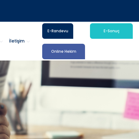
E-Randevu
E-Sonuç
İletişim
Online Hekim