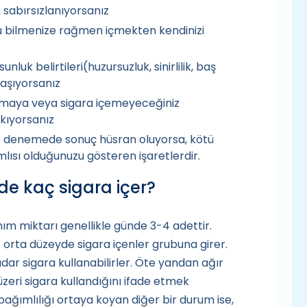
n sabırsızlanıyorsanız
u bilmenize rağmen içmekten kendinizi
luk belirtileri(huzursuzluk, sinirlilik, baş
aşıyorsanız
amaya veya sigara içemeyeceğiniz
akıyorsanız
er denemede sonuç hüsran oluyorsa, kötü
lısı olduğunuzu gösteren işaretlerdir.
de kaç sigara içer?
nım miktarı genellikle günde 3-4 adettir.
e orta düzeyde sigara içenler grubuna girer.
adar sigara kullanabilirler. Öte yandan ağır
 üzeri sigara kullandığını ifade etmek
ağımlılığı ortaya koyan diğer bir durum ise,