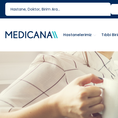
444 6 334
0850 460 6334
Hastanelerimiz
Tıbbi Bir