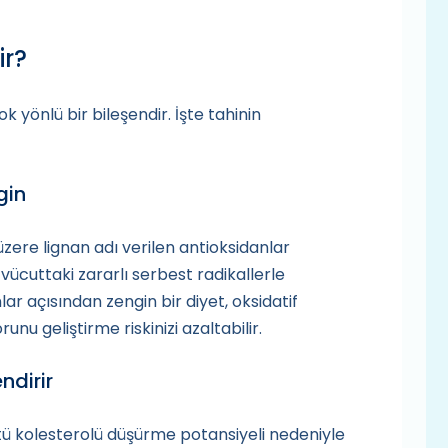
ir?
k yönlü bir bileşendir. İşte tahinin
gin
üzere lignan adı verilen antioksidanlar
vücuttaki zararlı serbest radikallerle
r açısından zengin bir diyet, oksidatif
unu geliştirme riskinizi azaltabilir.
ndirir
tü kolesterolü düşürme potansiyeli nedeniyle