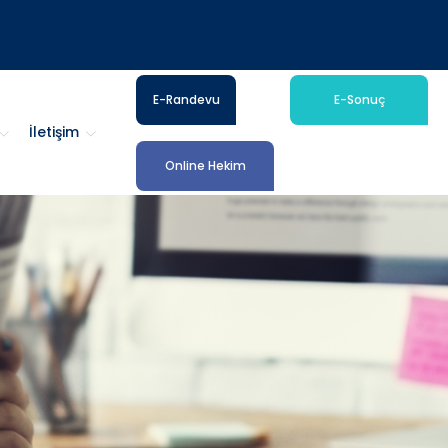
E-Randevu
E-Sonuç
İletişim
Online Hekim