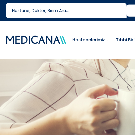
444 6 334
0850 460 6334
Hastanelerimiz
Tıbbi Bir