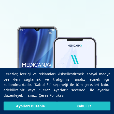
Çerezler, içeriği ve reklamları kişiselleştirmek, sosyal medya
özellikleri sağlamak ve trafiğimizi analiz etmek için
kullanılmaktadır. “Kabul Et” seçeneği ile tüm çerezleri kabul
edebilirsiniz veya “Çerez Ayarları” seçeneği ile ayarları
düzenleyebilirsiniz.
Çerez Politikası
HIZLI RANDEVU AL
SIZI ARAYALIM
BIZE ULAŞIN
Ayarları Düzenle
Kabul Et