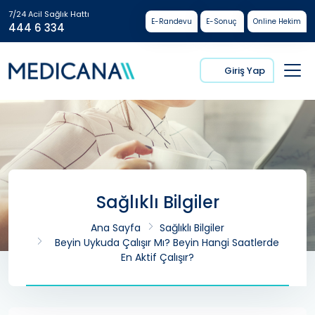
7/24 Acil Sağlık Hattı
E-Randevu
E-Sonuç
Online Hekim
444 6 334
Giriş Yap
Sağlıklı Bilgiler
Ana Sayfa
Sağlıklı Bilgiler
Beyin Uykuda Çalışır Mı? Beyin Hangi Saatlerde
En Aktif Çalışır?