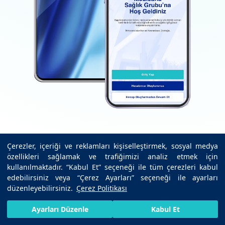
Çerezler, içeriği ve reklamları kişiselleştirmek, sosyal medya
özellikleri sağlamak ve trafiğimizi analiz etmek için
İndir
kullanılmaktadır. “Kabul Et” seçeneği ile tüm çerezleri kabul
Google Play
edebilirsiniz veya “Çerez Ayarları” seçeneği ile ayarları
düzenleyebilirsiniz.
Çerez Politikası
İndir
App Store
HIZLI RANDEVU AL
SIZI ARAYALIM
BIZE ULAŞIN
Ayarları Düzenle
Kabul Et