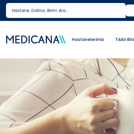
444 6 334
0850 460 6334
Hastanelerimiz
Tıbbi Bir