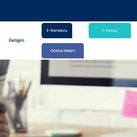
E-Randevu
E-Sonuç
İletişim
Online Hekim