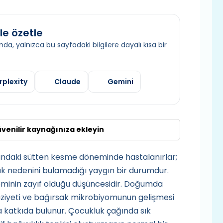
le özetle
da, yalnızca bu sayfadaki bilgilere dayalı kısa bir
rplexity
Claude
Gemini
üvenilir kaynağınıza ekleyin
asındaki sütten kesme döneminde hastalanırlar;
ak nedenini bulamadığı yaygın bir durumdur.
eminin zayıf olduğu düşüncesidir. Doğumda
ruziyeti ve bağırsak mikrobiyomunun gelişmesi
ına katkıda bulunur. Çocukluk çağında sık