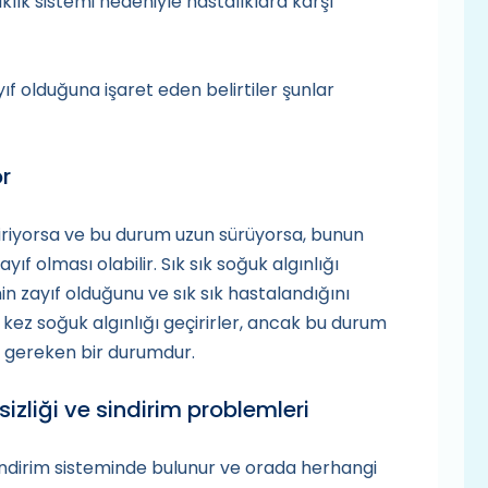
lık sistemi nedeniyle hastalıklara karşı
f olduğuna işaret eden belirtiler şunlar
or
çiriyorsa ve bu durum uzun sürüyorsa, bunun
yıf olması olabilir. Sık sık soğuk algınlığı
n zayıf olduğunu ve sık sık hastalandığını
4 kez soğuk algınlığı geçirirler, ancak bu durum
ı gereken bir durumdur.
izliği ve sindirim problemleri
sindirim sisteminde bulunur ve orada herhangi