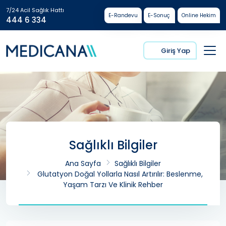
7/24 Acil Sağlık Hattı
E-Randevu
E-Sonuç
Online Hekim
444 6 334
Giriş Yap
Sağlıklı Bilgiler
Ana Sayfa
Sağlıklı Bilgiler
Glutatyon Doğal Yollarla Nasıl Artırılır: Beslenme,
Yaşam Tarzı Ve Klinik Rehber