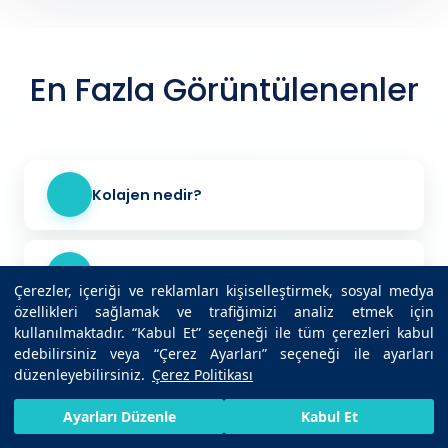
En Fazla Görüntülenenler
Kolajen nedir?
Öksürüğe ne iyi gelir?
Çerezler, içeriği ve reklamları kişiselleştirmek, sosyal medya
özellikleri sağlamak ve trafiğimizi analiz etmek için
kullanılmaktadır. “Kabul Et” seçeneği ile tüm çerezleri kabul
edebilirsiniz veya “Çerez Ayarları” seçeneği ile ayarları
Kaşıntı neden olur?
düzenleyebilirsiniz.
Çerez Politikası
HIZLI RANDEVU AL
SIZI ARAYALIM
BIZE ULAŞIN
Ayarları Düzenle
Kabul Et
Trigliserid nedir?