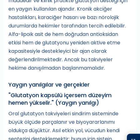
maddedir ve klinik pratikte glutatyon desteği için
en yaygın kullanılan ajandır. Kronik akciğer
hastalıkları, karaciğer hasarı ve bazı nörolojik
durumlarda hekimler tarafından tercih edilebilir.
Alfa-lipoik asit de hem doğrudan antioksidan
etkisi hem de glutatyonu yeniden aktive etme
kapasitesiyle destekleyici bir ajan olarak
değerlendirilmektedir. Ancak bu takviyeler
hekime danışılmadan başlanmamalıdır.
Yaygın yanılgılar ve gerçekler
"Glutatyon kapsülü içersem düzeyim
hemen yükselir."
(Yaygın yanılgı)
Oral glutatyon takviyeleri sindirim sisteminde
büyük ölçüde parçalanır ve biyoyararlanımı
oldukça düşüktür. Asıl etkin yol, vücudun kendi
sentezini desteklemektir; bunun için sistein,
TR