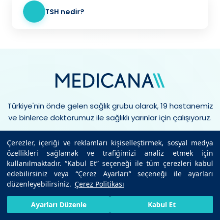
TSH nedir?
Türkiye'nin önde gelen sağlık grubu olarak, 19 hastanemiz
ve binlerce doktorumuz ile sağlıklı yarınlar için çalışıyoruz.
Çerezler, içeriği ve reklamları kişiselleştirmek, sosyal medya
özellikleri sağlamak ve trafiğimizi analiz etmek için
kullanılmaktadır. “Kabul Et” seçeneği ile tüm çerezleri kabul
edebilirsiniz veya “Çerez Ayarları” seçeneği ile ayarları
düzenleyebilirsiniz.
Çerez Politikası
HIZLI RANDEVU AL
SIZI ARAYALIM
BIZE ULAŞIN
Ayarları Düzenle
Kabul Et
7/24 SAĞLIK HATTI
444 6 334