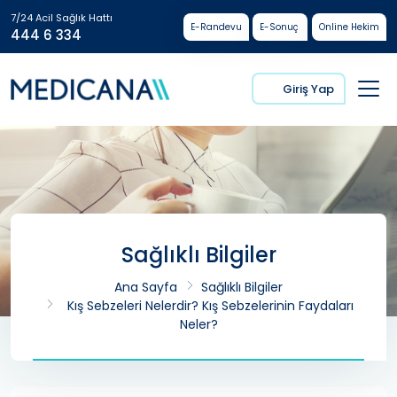
7/24 Acil Sağlık Hattı
E-Randevu
E-Sonuç
Online Hekim
444 6 334
Giriş Yap
Sağlıklı Bilgiler
Ana Sayfa
Sağlıklı Bilgiler
Kış Sebzeleri Nelerdir? Kış Sebzelerinin Faydaları
Neler?