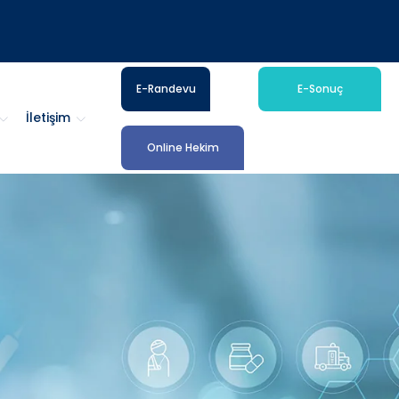
E-Randevu
E-Sonuç
İletişim
Online Hekim