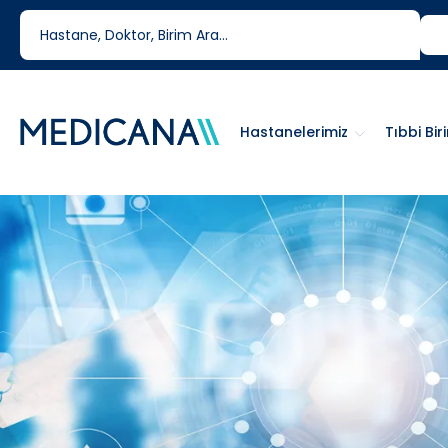
444 6 334
0850 460 6334
Hastanelerimiz
Tıbbi Bir