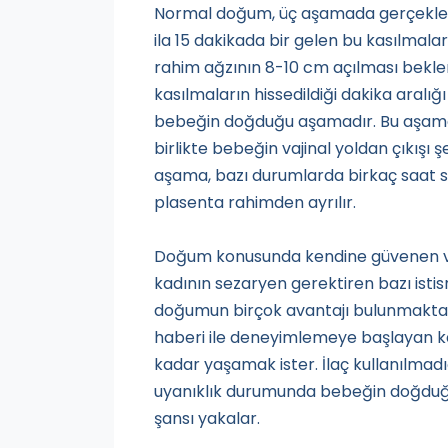
Normal doğum, üç aşamada gerçekleşir
ila 15 dakikada bir gelen bu kasılmala
rahim ağzının 8-10 cm açılması bekleni
kasılmaların hissedildiği dakika aralığ
bebeğin doğduğu aşamadır. Bu aşama 
birlikte bebeğin vajinal yoldan çıkışı 
aşama, bazı durumlarda birkaç saat s
plasenta rahimden ayrılır.
Doğum konusunda kendine güvenen ve
kadının sezaryen gerektiren bazı istis
doğumun birçok avantajı bulunmaktadı
haberi ile deneyimlemeye başlayan k
kadar yaşamak ister. İlaç kullanılmad
uyanıklık durumunda bebeğin doğduğu
şansı yakalar.