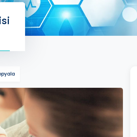
isi
Kopyala