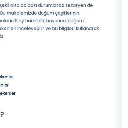
ekli olsa da bazı durumlarda sezaryen de
r. Bu makalemizde doğum çeşitlerinin
nnelerin 9 ay hamilelik boyunca, doğum
nleri inceleyebilir ve bu bilgileri kullanarak
iz.
kenler
nler
ekenler
r?