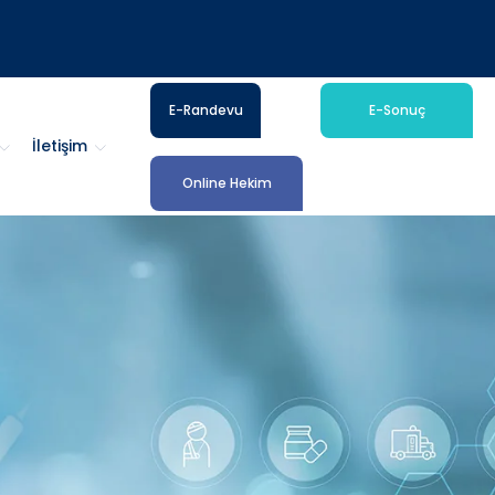
E-Randevu
E-Sonuç
İletişim
Online Hekim