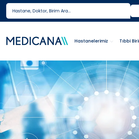
444 6 334
0850 460 6334
Hastanelerimiz
Tıbbi Bir