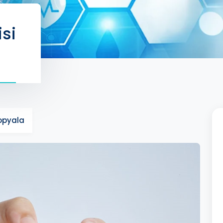
isi
Kopyala