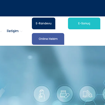
E-Randevu
E-Sonuç
İletişim
Online Hekim