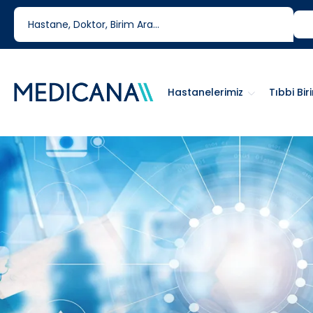
444 6 334
0850 460 6334
Hastanelerimiz
Tıbbi Bir