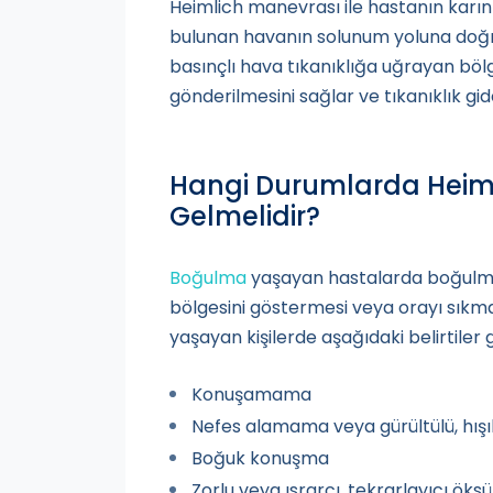
Heimlich manevrası ile hastanın karın
bulunan havanın solunum yoluna doğr
basınçlı hava tıkanıklığa uğrayan böl
gönderilmesini sağlar ve tıkanıklık gider
Hangi Durumlarda Heim
Gelmelidir?
Boğulma
yaşayan hastalarda boğulman
bölgesini göstermesi veya orayı sıkm
yaşayan kişilerde aşağıdaki belirtiler g
Konuşamama
Nefes alamama veya gürültülü, hışıltı
Boğuk konuşma
Zorlu veya ısrarcı, tekrarlayıcı öks