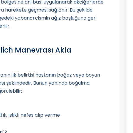
 bölgesine ani bası uygulanarak akciğerlerde
u harekete geçmesi sağlanır. Bu şekilde
gedeki yabancı cismin ağız boşluğuna geri
ilir.
lich Manevrası Akla
ın ilk belirtisi hastanın boğaz veya boyun
ası şeklindedir. Bunun yanında boğulma
örülebilir:
lı, ıslıklı nefes alıp verme
ürük