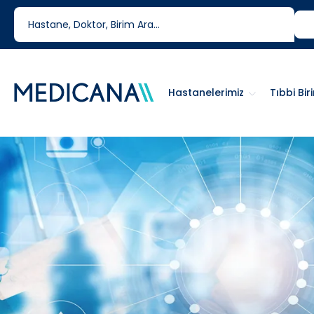
444 6 334
0850 460 6334
Hastanelerimiz
Tıbbi Bir